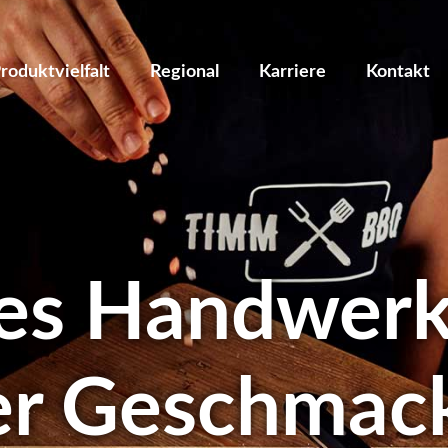
roduktvielfalt
Regional
Karriere
Kontakt
es Handwerk
er Geschmac