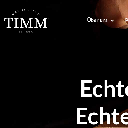
Über uns
P
Echt
Echt